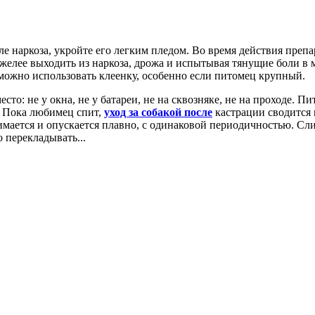
е наркоза, укройте его легким пледом. Во время действия препа
яжелее выходить из наркоза, дрожа и испытывая тянущие боли в 
 можно использовать клеенку, особенно если питомец крупный.
то: не у окна, не у батареи, не на сквозняке, не на проходе. П
. Пока любимец спит,
уход за собакой после
кастрации сводится 
нимается и опускается плавно, с одинаковой периодичностью. Сл
 перекладывать...