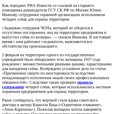
Как передают РИА Новости со ссылкой на старшего
помощника руководителя ГСУ СК РФ по Москве Юлию
Иванову, сотрудники охранной организации использовали
четырех собак для охраны территории.
«Задержан сотрудник ЧОПа, который не убедился в
отсутствии посторонних лиц на территории предприятия и
выпустил собак из вольера», — сказала Иванова. В настоящее
время с ним работают следователи, выясняются все
обстоятельства произошедшего.
2 февраля на территории одного из государственных
учреждений было обнаружено тело женщины 1937 года
рождения с множественными рваными ранами, характерными
для нападения собак. Возбуждено уголовное дело по статье
«Причинение смерти по неосторожности вследствие
ненадлежащего исполнения лицом своих профессиональных
обязанностей». Следствие также проверит
правила
содержания
четырех собак, которые использовались частным
охранным предприятием для охраны территории.
Ранее сообщалось, что жертвой стала вдова советского
диктора и актера Кирилла Ваца («Одиночное плавание»,
«Анна Каренина»). Пожилая женщина хотела накормить
собак у вольера. Однако псы оказались на прогулке без