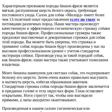
Характерным признаком породы бишон-фризе является
мягкая, распушенная шерсть белого окраса, требующая
постоянного ухода. Салон для собак «Милорд» имеет более
чем 13-тилетний опыт предоставления
услуг по уходу
за
питомцами различных пород. Наши мастера произведут
качественную и эффективную гигиеническую стрижку собаки
породы бишон-фризе. Профессиональные грумеры также
предложат выставочные и декоративные стрижки для собак
этой породы. Вы можете быть уверены, что стрижка и
тримминг собак породы бишон будут произведены у нас на
высоком профессиональном уровне с учетом стандартов
экстерьера собаки. Производя уход за такой породой собак,
как бишон-фризе, наши мастера также учитывают пожелания
владельца.
Моют бишона шампунем для светлых собак, это подчеркивает
белизну его шерсти. Затем очень важно правильно высушить
и вытянуть шерсть, избегая образования завитков.
Стандартная стрижка собак породы бишон-фризе заключается
в придании голове и телу округлых форм. Глаза оставляют
открытыми. Ноги стригут так, чтобы они выглядели
прямыми, а лапы аккуратно окантовывают.
Произведенная в нашем салоне гигиеническая или