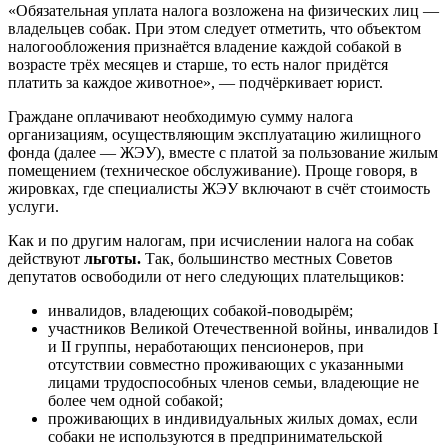
«Обязательная уплата налога возложена на физических лиц —
владельцев собак. При этом следует отметить, что объектом
налогообложения признаётся владение каждой собакой в
возрасте трёх месяцев и старше, то есть налог придётся
платить за каждое животное», — подчёркивает юрист.
Граждане оплачивают необходимую сумму налога
организациям, осуществляющим эксплуатацию жилищного
фонда (далее — ЖЭУ), вместе с платой за пользование жилым
помещением (техническое обслуживание). Проще говоря, в
жировках, где специалисты ЖЭУ включают в счёт стоимость
услуги.
Как и по другим налогам, при исчислении налога на собак
действуют
льготы.
Так, большинство местных Советов
депутатов освободили от него следующих плательщиков:
инвалидов, владеющих собакой-поводырём;
участников Великой Отечественной войны, инвалидов I
и II группы, неработающих пенсионеров, при
отсутствии совместно проживающих с указанными
лицами трудоспособных членов семьи, владеющие не
более чем одной собакой;
проживающих в индивидуальных жилых домах, если
собаки не используются в предпринимательской