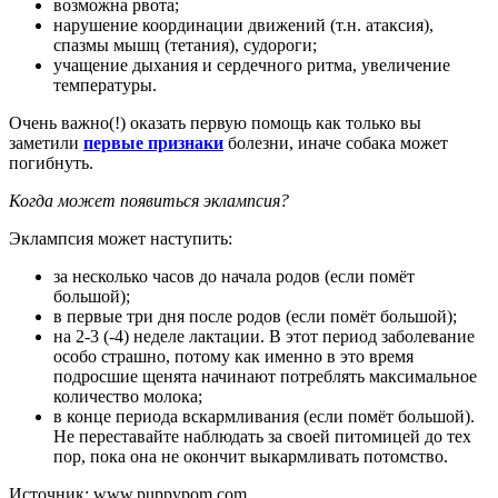
возможна рвота;
нарушение координации движений (т.н. атаксия),
спазмы мышц (тетания), судороги;
учащение дыхания и сердечного ритма, увеличение
температуры.
Очень важно(!) оказать первую помощь как только вы
заметили
первые признаки
болезни, иначе собака может
погибнуть.
Когда может появиться эклампсия?
Эклампсия может наступить:
за несколько часов до начала родов (если помёт
большой);
в первые три дня после родов (если помёт большой);
на 2-3 (-4) неделе лактации. В этот период заболевание
особо страшно, потому как именно в это время
подросшие щенята начинают потреблять максимальное
количество молока;
в конце периода вскармливания (если помёт большой).
Не переставайте наблюдать за своей питомицей до тех
пор, пока она не окончит выкармливать потомство.
Источник: www.puppypom.com