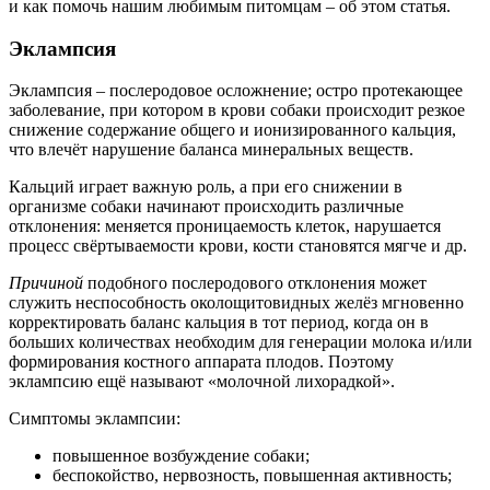
и как помочь нашим любимым питомцам – об этом статья.
Эклампсия
Эклампсия – послеродовое осложнение; остро протекающее
заболевание, при котором в крови собаки происходит резкое
снижение содержание общего и ионизированного кальция,
что влечёт нарушение баланса минеральных веществ.
Кальций играет важную роль, а при его снижении в
организме собаки начинают происходить различные
отклонения: меняется проницаемость клеток, нарушается
процесс свёртываемости крови, кости становятся мягче и др.
Причиной
подобного послеродового отклонения может
служить неспособность околощитовидных желёз мгновенно
корректировать баланс кальция в тот период, когда он в
больших количествах необходим для генерации молока и/или
формирования костного аппарата плодов. Поэтому
эклампсию ещё называют «молочной лихорадкой».
Симптомы эклампсии:
повышенное возбуждение собаки;
беспокойство, нервозность, повышенная активность;