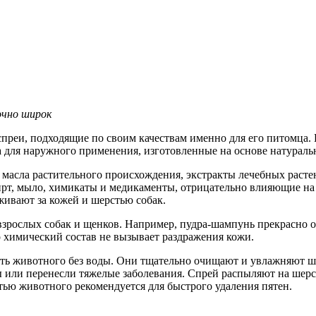
очно широк
преи, подходящие по своим качествам именно для его питомца.
ва для наружного применения, изготовленные на основе натурал
асла растительного происхождения, экстракты лечебных растен
пирт, мыло, химикаты и медикаменты, отрицательно влияющие на
ивают за кожей и шерстью собак.
зрослых собак и щенков. Например, пудра-шампунь прекрасно оч
о химический состав не вызывает раздражения кожи.
 животного без воды. Они тщательно очищают и увлажняют шер
 или перенесли тяжелые заболевания. Спрей распыляют на шерсть
тью животного рекомендуется для быстрого удаления пятен.