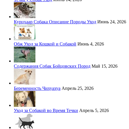
Курцхаар Собака Описание Породы Уход
Июнь 24, 2026
Обж Уход за Кошкой и Собакой
Июнь 4, 2026
Содержания Собак Бойцовских Пород
Май 15, 2026
Беременность Чихуахуа
Апрель 25, 2026
Уход за Собакой во Время Течки
Апрель 5, 2026